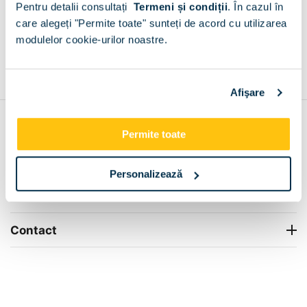
Pentru detalii consultați
Termeni și condiții
.
În cazul în
+
care alegeți "Permite toate" sunteți de acord cu utilizarea
modulelor cookie-urilor noastre.
Grantie de producator 24 luni
Rezolvam orice situatie!
+
Afişare
Contul meu
Permite toate
Info Center
Personalizează
Livrare
Contact