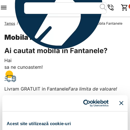
/
/
/
Tamos
Mobila Romania
Mobila Judetul Prahova
Mobila Fantanele
Mobila Fantanele
Ai cautat mobila in Fantanele?
Hai
sa ne cunoastem!
Livram GRATUIT in Fantanele
Fara limita de valoare!
+
Plata la livrare sau in magazin
6 modalitati de plata in
Acest site utilizează cookie-uri
Fantanele