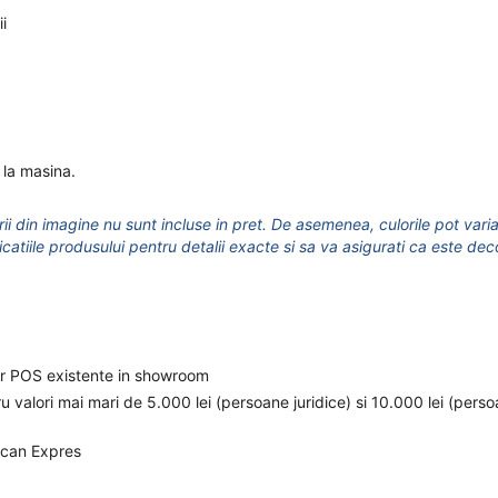
i
 la masina.
ii din imagine nu sunt incluse in pret.
De asemenea, culorile pot varia
icatiile produsului pentru detalii exacte si sa va asigurati ca este dec
elor POS existente in showroom
ru valori mai mari de 5.000 lei (persoane juridice) si 10.000 lei (pers
ican Expres