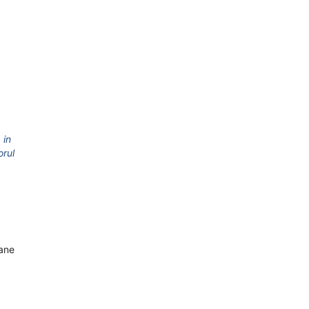
 in
orul
oane