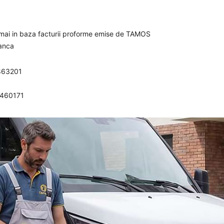
umai in baza facturii proforme emise de TAMOS
banca
863201
0460171