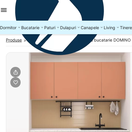
Dormitor
Bucatarie
Paturi
Dulapuri
Canapele
Living
Tinere
Produse
Bucatarii mici, chicinete
Mobila bucatarie DOMINO 
>
>