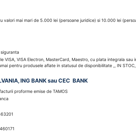
ru valori mai mari de 5.000 lei (persoane juridice) si 10.000 lei (pers
 siguranta
ele VISA, VISA Electron, MasterCard, Maestro, cu plata integrala sau i
mai pentru produsele aflate in statusul de disponibilitate ,, IN STOC,
LVANIA, ING BANK sau CEC BANK
a facturii proforme emise de TAMOS
banca
863201
0460171