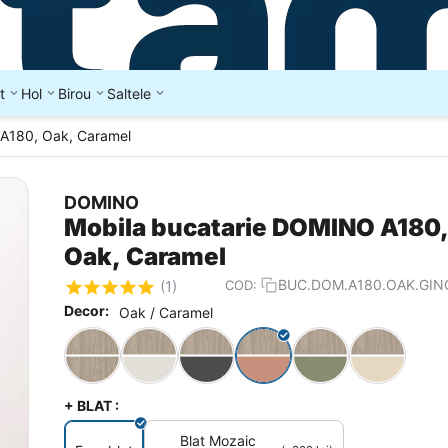
t
Hol
Birou
Saltele
A180, Oak, Caramel
DOMINO
Mobila bucatarie DOMINO A180
Oak, Caramel
BUC.DOM.A180.OAK.GIN
COD:
(1)
Decor:
Oak / Caramel
+ BLAT :
Blat Mozaic