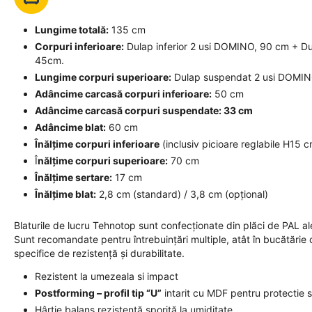
Lungime totală:
135 cm
Corpuri inferioare:
Dulap inferior 2 usi DOMINO, 90 cm + Du
45cm.
Lungime corpuri superioare:
Dulap suspendat 2 usi DOMIN
Adâncime carcasă corpuri inferioare:
50 cm
Adâncime carcasă corpuri suspendate: 33 cm
Adâncime blat:
60 cm
Înălțime corpuri inferioare
(inclusiv picioare reglabile H15
Î
nălțime corpuri superioare:
70 cm
Înălțime sertare:
17 cm
Înălțime blat:
2,8 cm (standard) / 3,8 cm (opțional)
Blaturile de lucru Tehnotop sunt confecționate din plăci de PAL al
Sunt recomandate pentru întrebuințări multiple, atât în bucătărie c
specifice de rezistență și durabilitate.
Rezistent la umezeala si impact
Postforming – profil tip “U”
intarit cu MDF pentru protectie 
Hârtie balans rezistentă sporită la umiditate