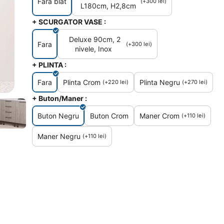
Fara blat
(+
300
lei
)
L180cm, H2,8cm
+ SCURGATOR VASE :
Deluxe 90cm, 2
Fara
(+
300
lei
)
nivele, Inox
+ PLINTA :
Fara
Plinta Crom
Plinta Negru
(+
220
lei
)
(+
270
lei
)
+ Buton/Maner :
Buton Negru
Buton Crom
Maner Crom
(+
110
lei
)
Maner Negru
(+
110
lei
)