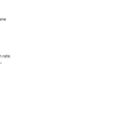
oane
n rate
,.