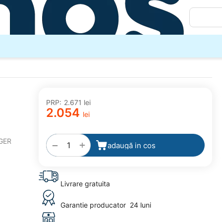
PRP:
2.671
lei
,
2.054
lei
adaugă
la
GER
favorite
+
−
adaugă in cos
Livrare gratuita
Garantie producator
24 luni