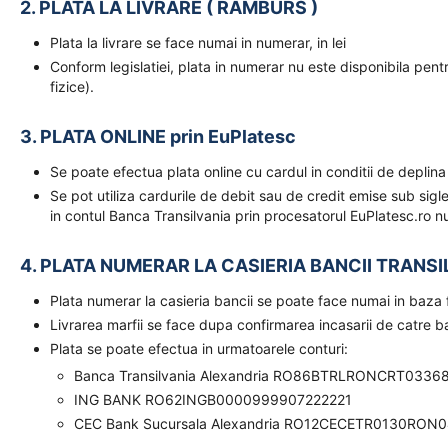
2. PLATA LA LIVRARE ( RAMBURS )
Plata la livrare se face numai in numerar, in lei
Conform legislatiei, plata in numerar nu este disponibila pent
fizice).
3. PLATA ONLINE prin EuPlatesc
Se poate efectua plata online cu cardul in conditii de deplina
Se pot utiliza cardurile de debit sau de credit emise sub sigl
in contul Banca Transilvania prin procesatorul EuPlatesc.ro nu
4. PLATA NUMERAR LA CASIERIA BANCII TRANSI
Plata numerar la casieria bancii se poate face numai in baz
Livrarea marfii se face dupa confirmarea incasarii de catre 
Plata se poate efectua in urmatoarele conturi:
Banca Transilvania Alexandria RO86BTRLRONCRT0336
ING BANK RO62INGB0000999907222221
CEC Bank Sucursala Alexandria RO12CECETR0130RON