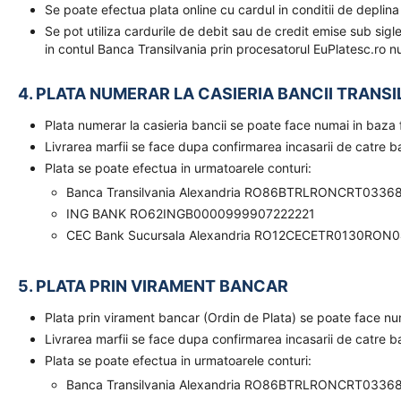
Se poate efectua plata online cu cardul in conditii de deplina
Se pot utiliza cardurile de debit sau de credit emise sub sigl
in contul Banca Transilvania prin procesatorul EuPlatesc.ro nu
4. PLATA NUMERAR LA CASIERIA BANCII TRANSI
Plata numerar la casieria bancii se poate face numai in baz
Livrarea marfii se face dupa confirmarea incasarii de catre 
Plata se poate efectua in urmatoarele conturi:
Banca Transilvania Alexandria RO86BTRLRONCRT0336
ING BANK RO62INGB0000999907222221
CEC Bank Sucursala Alexandria RO12CECETR0130RON
5. PLATA PRIN VIRAMENT BANCAR
Plata prin virament bancar (Ordin de Plata) se poate face n
Livrarea marfii se face dupa confirmarea incasarii de catre 
Plata se poate efectua in urmatoarele conturi:
Banca Transilvania Alexandria RO86BTRLRONCRT0336