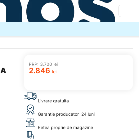
PRP:
3.700
lei
EA
2.846
lei
adaugă
la
favorite
Livrare gratuita
Garantie producator
24 luni
Retea proprie de magazine