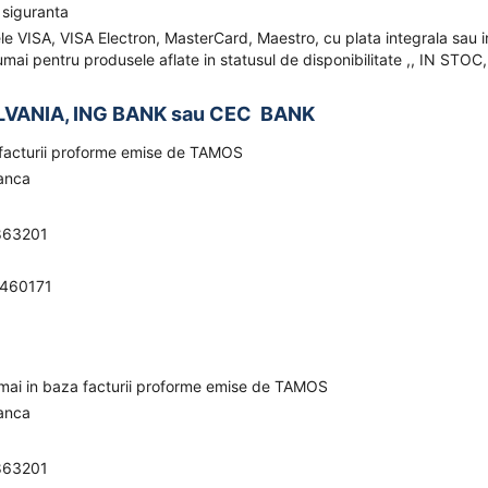
 siguranta
ele VISA, VISA Electron, MasterCard, Maestro, cu plata integrala sau i
mai pentru produsele aflate in statusul de disponibilitate ,, IN STOC,
LVANIA, ING BANK sau CEC BANK
a facturii proforme emise de TAMOS
banca
863201
0460171
umai in baza facturii proforme emise de TAMOS
banca
863201