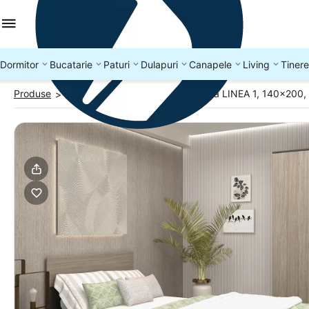
Dormitor
Bucatarie
Paturi
Dulapuri
Canapele
Living
Tinere
Produse
Exit
Dormitor complet cu saltea LINEA 1, 140x200, 
>
>