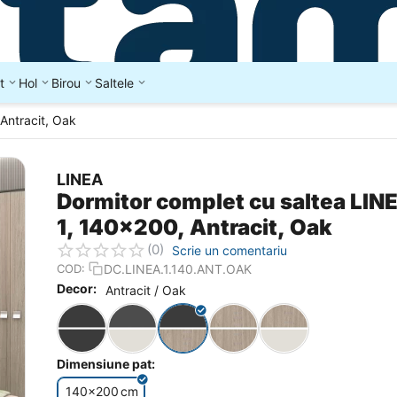
t
Hol
Birou
Saltele
Antracit, Oak
LINEA
Dormitor complet cu saltea LIN
1, 140x200, Antracit, Oak
(0)
Scrie un comentariu
DC.LINEA.1.140.ANT.OAK
COD:
Decor:
Antracit / Oak
Dimensiune pat:
140x200
cm