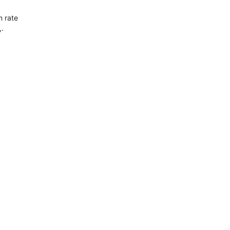
n rate
,.