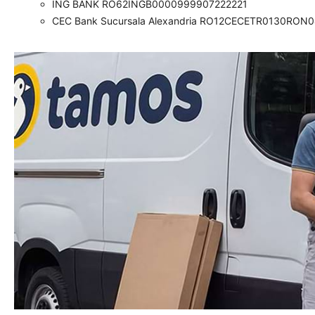
ING BANK RO62INGB0000999907222221
CEC Bank Sucursala Alexandria RO12CECETR0130RON