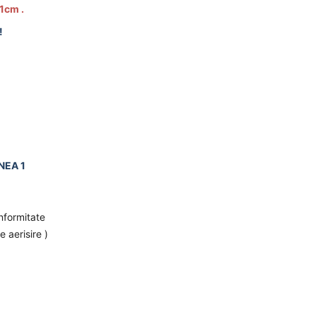
1cm .
!
INEA 1
onformitate
 aerisire )