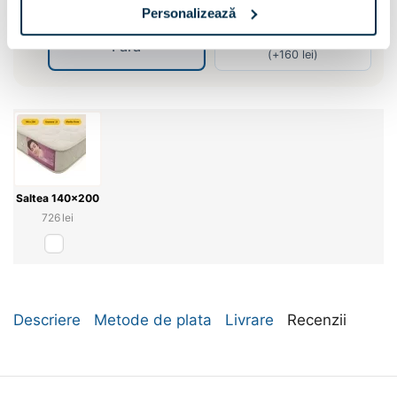
+ Oglinda :
Personalizează
Kit Oglinda 4buc
Fara
(+
160
lei
)
Saltea 140x200
‍726‍
lei
Descriere
Metode de plata
Livrare
Recenzii