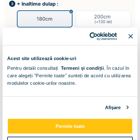
+ Inaltime dulap :
200cm
180cm
(+
130
lei
)
+ Sertar dulap :
Kit 2 sertare 45cm
Fara
(+
150
lei
)
Acest site utilizează cookie-uri
2 Kit 2 sertare
Pentru detalii consultați
Termeni și condiții
.
În cazul în
45cm
care alegeți "Permite toate" sunteți de acord cu utilizarea
(+
280
lei
)
modulelor cookie-urilor noastre.
+ Butoni/manere :
Buton Negru 4
Buton Crom 4
Afişare
Maner Negru 4
Maner Crom 4
Permite toate
(+
40
lei
)
(+
40
lei
)