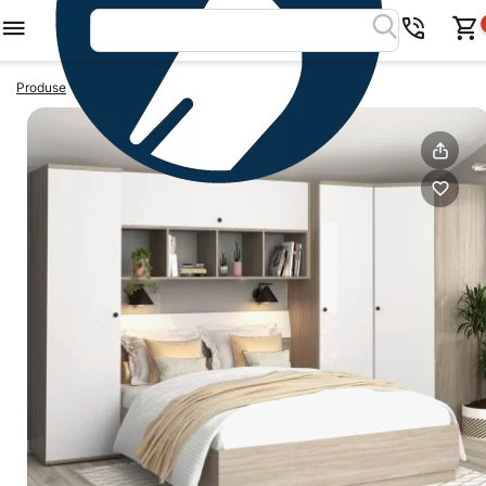
>
>
Produse
Exit
Dormitor AMBRO 5, Oak, Alb