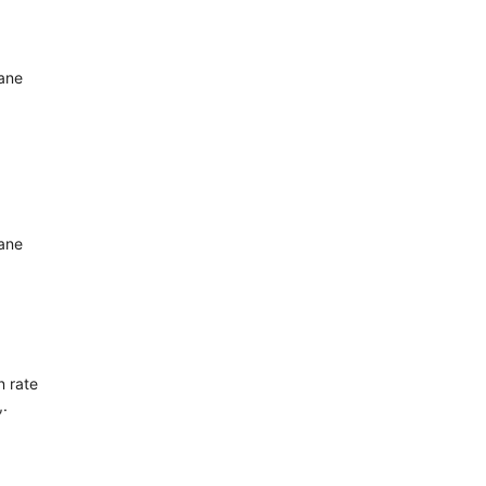
oane
oane
n rate
,.