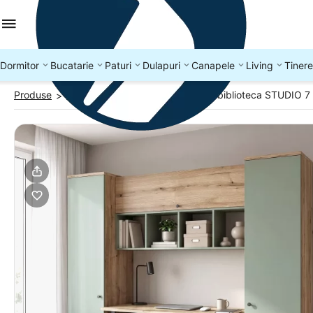
Dormitor
Bucatarie
Paturi
Dulapuri
Canapele
Living
Tinere
Produse
Birouri cu depozitare
Birou cu biblioteca STUDIO 7
>
>