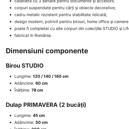
casetieră cu 3 sertare pentru documente și accesorii;
corpuri suspendate pentru cărți și obiecte decorative;
cadru metalic rezistent pentru stabilitate ridicată;
design modern, potrivit pentru birouri, home office și camere 
poate fi completat cu alte corpuri din colecțiile STUDIO și LI
fabricat în România.
Dimensiuni componente
Birou STUDIO
Lungime:
120 / 140 / 160 cm
Adâncime:
60 cm
Înălțime:
78 cm
Dulap PRIMAVERA (2 bucăți)
Lungime:
45 cm
Adâncime:
50 cm