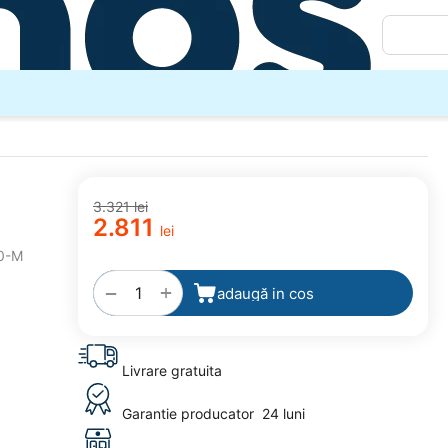
3.321
lei
2.811
lei
adaugă
0-M
la
favorite
+
−
adaugă in cos
Livrare gratuita
Garantie producator
24 luni